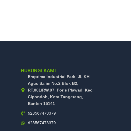
HUBUNGI KAMI
Eraprima Industrial Park, Jl. KH.
Agus Salim No.2 Blok B2,
RT.001/RW.07, Poris Plawad, Kec.
Cipondoh, Kota Tangerang,
Banten 15141
628567473379
628567473379