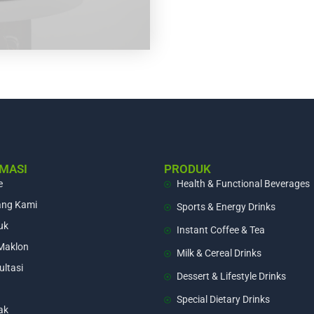
MASI
PRODUK
e
Health & Functional Beverages
ang Kami
Sports & Energy Drinks
uk
Instant Coffee & Tea
 Maklon
Milk & Cereal Drinks
ltasi
Dessert & Lifestyle Drinks
Special Dietary Drinks
ak