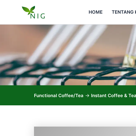
Skip
to
HOME
TENTANG 
content
->
Functional Coffee/Tea
Instant Coffee & Te